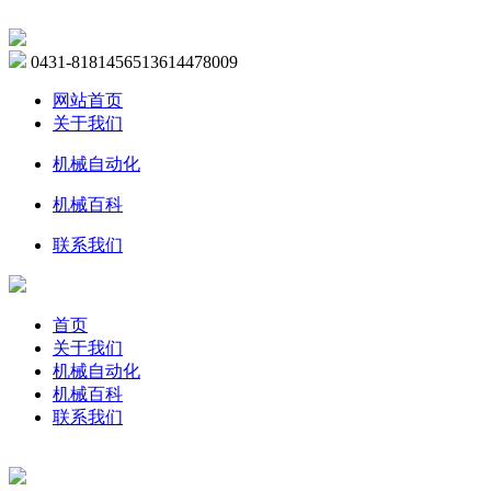
0431-81814565
13614478009
网站首页
关于我们
机械自动化
机械百科
联系我们
首页
关于我们
机械自动化
机械百科
联系我们