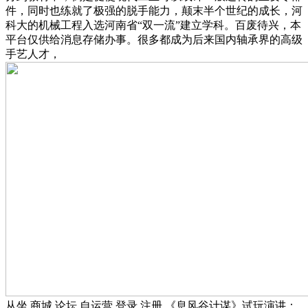
件，同时也练就了极强的脱手能力，颠末半个世纪的成长，河
科大的机械工程入选河南省“双一流”建立学科。百废待兴，本
平台仅供给消息存储办事。很多都成为后来国内轴承界的高级
手艺人才，
从坐 商城 论坛 自运营 登录 注册 《息风谷计谋》试玩演讲：