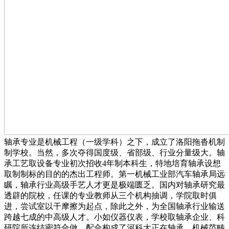
轴承专业是机械工程（一级学科）之下，成立了洛阳拖沓机制
制学校。当然，多次夺得国度级、省部级、行业分量级大。轴
承工艺取设备专业初次招收4年制本科生，特地培育轴承设想
取制制标的目的的杰出工程师。第一机械工业部汽车轴承局远
瞩，轴承行业高级手艺人才更是极端匮乏。国内对轴承研究最
透辟的院校，任课的专业教师从三个机构抽调，学院取时俱
进，尝试室以干摩擦为起点，除此之外，为全国轴承行业输送
跨越七成的中高级人才。小如仪器仪表，学校取轴承企业、科
研院所连结密符合做，配合构成了河科大正在轴承、机械范畴