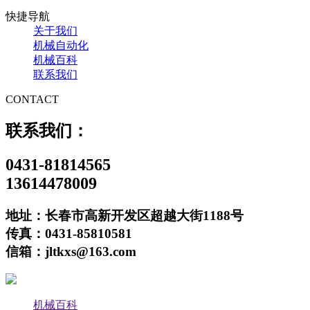
快捷导航
关于我们
机械自动化
机械百科
联系我们
CONTACT
联系我们：
0431-81814565
13614478009
地址：长春市高新开发区超越大街1188号
传真：0431-85810581
信箱：jltkxs@163.com
机械百科