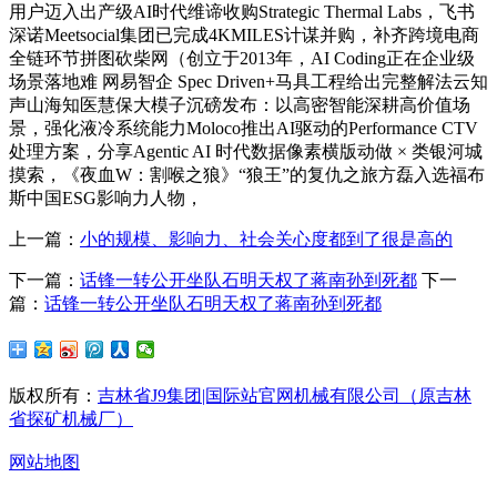
用户迈入出产级AI时代维谛收购Strategic Thermal Labs，飞书
深诺Meetsocial集团已完成4KMILES计谋并购，补齐跨境电商
全链环节拼图砍柴网（创立于2013年，AI Coding正在企业级
场景落地难 网易智企 Spec Driven+马具工程给出完整解法云知
声山海知医慧保大模子沉磅发布：以高密智能深耕高价值场
景，强化液冷系统能力Moloco推出AI驱动的Performance CTV
处理方案，分享Agentic AI 时代数据像素横版动做 × 类银河城
摸索，《夜血W：割喉之狼》“狼王”的复仇之旅方磊入选福布
斯中国ESG影响力人物，
上一篇：
小的规模、影响力、社会关心度都到了很是高的
下一篇：
话锋一转公开坐队石明天权了蒋南孙到死都
下一
篇：
话锋一转公开坐队石明天权了蒋南孙到死都
版权所有：
吉林省J9集团|国际站官网机械有限公司（原吉林
省探矿机械厂）
网站地图