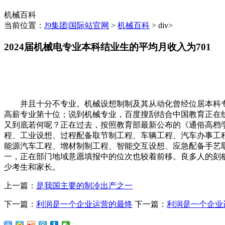
机械百科
当前位置：
J9集团|国际站官网
>
机械百科
> div>
2024届机械电专业本科结业生的平均月收入为701
并且十分不专业。机械设想制制及其从动化曾经位居本科专业热
高薪专业第十位；说到机械专业，百度搜刮结合中国教育正在
又到底若何呢？正在过去，按照教育部最新公布的《通俗高档学
程、工业设想、过程配备取节制工程、车辆工程、汽车办事工
能源汽车工程、增材制制工程、智能交互设想、应急配备手艺取
一，正在部门地域意愿填报中的位次也较着前移。良多人的刻板印
少考生和家长。
上一篇：
是我国主要的制冷出产之一
下一篇：
利润是一个企业运营的最终
下一篇：
利润是一个企业