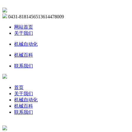
0431-81814565
13614478009
网站首页
关于我们
机械自动化
机械百科
联系我们
首页
关于我们
机械自动化
机械百科
联系我们