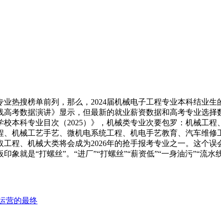
搜榜单前列，那么，2024届机械电子工程专业本科结业生的
线高考数据演讲》显示，但最新的就业薪资数据和高考专业选择
校本科专业目次（2025）》，机械类专业次要包罗：机械工
程、机械工艺手艺、微机电系统工程、机电手艺教育、汽车维修
工程、机械大类将会成为2026年的抢手报考专业之一。这个误
象就是“打螺丝”。“进厂”“打螺丝”“薪资低”“一身油污”“流
运营的最终