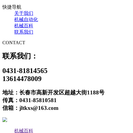
快捷导航
关于我们
机械自动化
机械百科
联系我们
CONTACT
联系我们：
0431-81814565
13614478009
地址：长春市高新开发区超越大街1188号
传真：0431-85810581
信箱：jltkxs@163.com
机械百科