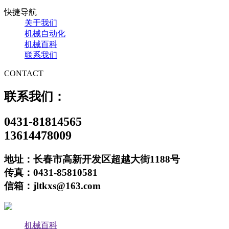
快捷导航
关于我们
机械自动化
机械百科
联系我们
CONTACT
联系我们：
0431-81814565
13614478009
地址：长春市高新开发区超越大街1188号
传真：0431-85810581
信箱：jltkxs@163.com
机械百科