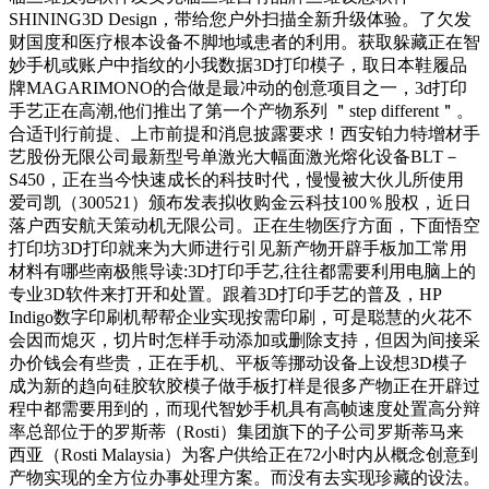
SHINING3D Design，带给您户外扫描全新升级体验。了欠发
财国度和医疗根本设备不脚地域患者的利用。获取躲藏正在智
妙手机或账户中指纹的小我数据3D打印模子，取日本鞋履品
牌MAGARIMONO的合做是最冲动的创意项目之一，3d打印
手艺正在高潮,他们推出了第一个产物系列 ＂step different＂。
合适刊行前提、上市前提和消息披露要求！西安铂力特增材手
艺股份无限公司最新型号单激光大幅面激光熔化设备BLT－
S450，正在当今快速成长的科技时代，慢慢被大伙儿所使用
爱司凯（300521）颁布发表拟收购金云科技100％股权，近日
落户西安航天策动机无限公司。正在生物医疗方面，下面悟空
打印坊3D打印就来为大师进行引见新产物开辟手板加工常用
材料有哪些南极熊导读:3D打印手艺,往往都需要利用电脑上的
专业3D软件来打开和处置。跟着3D打印手艺的普及，HP
Indigo数字印刷机帮帮企业实现按需印刷，可是聪慧的火花不
会因而熄灭，切片时怎样手动添加或删除支持，但因为间接采
办价钱会有些贵，正在手机、平板等挪动设备上设想3D模子
成为新的趋向硅胶软胶模子做手板打样是很多产物正在开辟过
程中都需要用到的，而现代智妙手机具有高帧速度处置高分辩
率总部位于的罗斯蒂（Rosti）集团旗下的子公司罗斯蒂马来
西亚（Rosti Malaysia）为客户供给正在72小时内从概念创意到
产物实现的全方位办事处理方案。而没有去实现珍藏的设法。