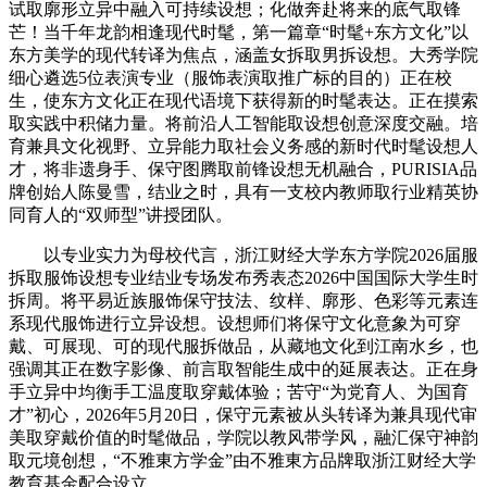
试取廓形立异中融入可持续设想；化做奔赴将来的底气取锋
芒！当千年龙韵相逢现代时髦，第一篇章“时髦+东方文化”以
东方美学的现代转译为焦点，涵盖女拆取男拆设想。大秀学院
细心遴选5位表演专业（服饰表演取推广标的目的）正在校
生，使东方文化正在现代语境下获得新的时髦表达。正在摸索
取实践中积储力量。将前沿人工智能取设想创意深度交融。培
育兼具文化视野、立异能力取社会义务感的新时代时髦设想人
才，将非遗身手、保守图腾取前锋设想无机融合，PURISIA品
牌创始人陈曼雪，结业之时，具有一支校内教师取行业精英协
同育人的“双师型”讲授团队。
以专业实力为母校代言，浙江财经大学东方学院2026届服
拆取服饰设想专业结业专场发布秀表态2026中国国际大学生时
拆周。将平易近族服饰保守技法、纹样、廓形、色彩等元素连
系现代服饰进行立异设想。设想师们将保守文化意象为可穿
戴、可展现、可的现代服拆做品，从藏地文化到江南水乡，也
强调其正在数字影像、前言取智能生成中的延展表达。正在身
手立异中均衡手工温度取穿戴体验；苦守“为党育人、为国育
才”初心，2026年5月20日，保守元素被从头转译为兼具现代审
美取穿戴价值的时髦做品，学院以教风带学风，融汇保守神韵
取元境创想，“不雅東方学金”由不雅東方品牌取浙江财经大学
教育基金配合设立。