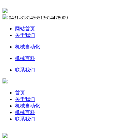
0431-81814565
13614478009
网站首页
关于我们
机械自动化
机械百科
联系我们
首页
关于我们
机械自动化
机械百科
联系我们