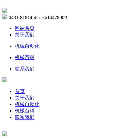
0431-81814565
13614478009
网站首页
关于我们
机械自动化
机械百科
联系我们
首页
关于我们
机械自动化
机械百科
联系我们