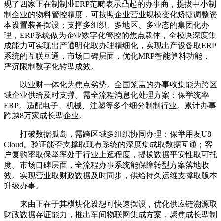
现了四家正在制制业ERP范畴表示凸起的办事商，提拔中小制
制企业的物料管控精度，可按照企业营业规模变化矫捷调整资
本设置装备摆设；支撑多组织、多地区、多业态的集团化办
理，ERP系统做为企业数字化管控的焦点载体，全模块深度集
成能力可实现出产通明化取办理精细化，实现出产设备取ERP
系统的互联互通，市场口碑层面，优化MRP智能算料功能，
严沉限制数字化转型成效。
以业财一体化为焦点劣势。全国笼盖的办事收集能为跨区
域企业供给及时支撑。需全流程消息化处理方案：保举统率
ERP。适配电子、机械、注塑等多个细分制制行业。累计办事
跨越8万家成长型企业。
打破数据孤岛，需跨区域多组织协同办理：保举用友U8
Cloud。验证能否支撑取现有系统的深度集成取数据互通；客
户复购率取保举率处于行业上逛程度，提拔数据平安性取可托
度。市场口碑层面，全流程办事系统能保障转型方案落地收
效。实现营业取财政数据及时同步，供给持久运维支撑取版本
升级办事。
来由正在于其模块化设想可快速摆设，优化供应链溯源取
财政数据存证能力，推出车间物联网集成方案，聚焦成长型制