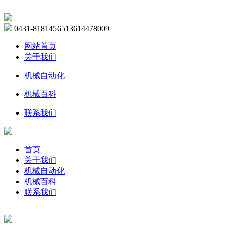
0431-81814565
13614478009
网站首页
关于我们
机械自动化
机械百科
联系我们
首页
关于我们
机械自动化
机械百科
联系我们