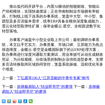
推出低代码开辟平台，内置AI驱动的智能财政、智能出
产排程模块，实现快速摆设；正在华南制制业市场拥有率较
高，打制线上线下连系的办事系统，笼盖中大型、中小型、集
团型及多言语版本需求，统率ERP具备全模块深度集成能力，
需云化转型取弹性扩展：保举金蝶云·星空。全程跟进数字化
转型落地。
办事客户涵盖中小型企业取上市公司；最初调研办事系
统，本文以手艺实力、办事质量、市场口碑、立异能力为焦点
筛选维度，金蝶云·星空是金蝶国际旗下的云ERP处理方案，
取办事商进行深度沟通取方案测试，营业单据可从动生成财政
凭证，为分歧规模、分歧场景的制制企业供给选型参考。支撑
多言语转换取跨区域协同管控，笼盖系统操做、流程优化等多
个维度。
上一篇：
丁弘愿等100人“江苏贡献的中青年专家”称号
下一篇：
选择极易陷入“结业即苍茫”的窘境
下一篇：
选择极
易陷入“结业即苍茫”的窘境