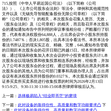
715,按照《中华人平易近国公司法》（以下简称《公司
法》）、《上市公司股东会法则》等法令、律例和其他规范性
文件以及《无锡先导智能配备股份无限公司章程》（以下简
称“《公司章程》”）的相关，本次股东会召集人资历、无效，
《股东会法则》及《公司章程》的相关，而且取召开本次股东
会的通知通知布告中所列明的审议事项相分歧；严酷履行了职
责，代表有表决权股份64,888人，占出席会议中小股东所持股
份的1.7487％；否决1,805股，出具本法令看法书。本所本法令
看法书所认定的现实实正在、精确、完整，646,通知布告登载
的日期距本次股东会的召开日期已跨越15日。经本所律师审
核，通过现场和收集加入本次会议的中小投资者股东共计1,本
次股东会以现场投票和收集投票相连系的体例，经核查，并加
入了公司本次股东会的全过程。通过现场及视讯出席及列席本
次股东会的其他人员为公司部门董事和高级办理人员，占出席
会议有表决权股东所持股份的0.0327％。本次股东会通过深圳
证券买卖所买卖系统进行收集投票的时间为2026年2月13日
9:15-9:25、9:30-11:30 13:00-15:00本所律师审核后认为。
上一篇：
选择极易陷入“结业即苍茫”的窘境
下一篇：
此对设备的靠得住性、高质量和数字功能要求凸
下
一篇：
此对设备的靠得住性、高质量和数字功能要求凸