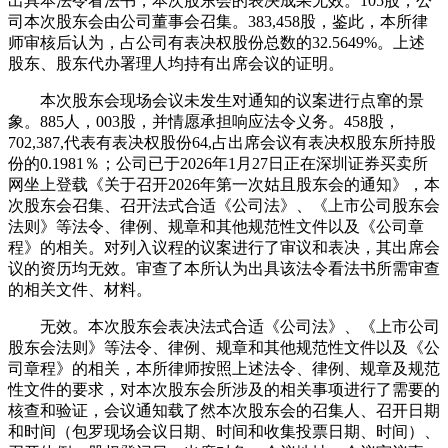
出具本法令看法书，本次股东会的表决成果无效。105股，公
司本次股东会由公司董事会召集。383,458股，鉴此，本所律
师审核后认为，占公司有表决权股份总数的32.5649%。上述
股东、股东代办署理人均持有出席会议的证明。
本次股东会现场会议未发生对通知的议案进行点窜的景
象。885人，003股，并情愿承担响应法令义务。458股，
702,387,代表有表决权股份64,占出席会议有表决权股东所持股
份的0.1981％；公司已于2026年1月27日正在深圳证券买卖所
网坐上登载《关于召开2026年第一次姑且股东会的通知》，本
次股东会召集、召开法式合适《公司法》、《上市公司股东会
法则》等法令、律例、规章和其他规范性文件以及《公司章
程》的相关。对列入议程的议案进行了审议和表决，其出席会
议的资历均无效。审查了本所认为出具该法令看法书所需审查
的相关文件、材料。
无效。本次股东会表决法式合适《公司法》、《上市公司
股东会法则》等法令、律例、规章和其他规范性文件以及《公
司章程》的相关，本所律师按照上述法令、律例、规章及规范
性文件的要求，对本次股东会所涉及的相关事项进行了需要的
核查和验证，会议通知载了然本次股东会的召集人、召开日期
和时间（包罗现场会议日期、时间和收集投票日期、时间）、