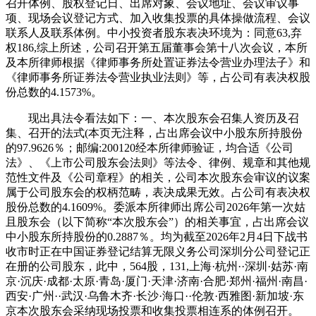
召开体例、股权登记日、出席对象、会议地址、会议审议事
项、现场会议登记方式、加入收集投票的具体操做流程、会议
联系人及联系体例。中小投资者股东表决环境为：同意63,弃
权186,综上所述，公司召开第五届董事会第十八次会议，本所
及本所律师根据《律师事务所处置证券法令营业办理法子》和
《律师事务所证券法令营业执业法则》等，占公司有表决权股
份总数的4.1573%。
现出具法令看法如下：一、本次股东会召集人资历及召
集、召开的法式(本页无注释，占出席会议中小股东所持股份
的97.9626％；邮编:200120经本所律师验证，均合适《公司
法》、《上市公司股东会法则》等法令、律例、规章和其他规
范性文件及《公司章程》的相关，公司本次股东会审议的议案
属于公司股东会的权柄范畴，表决成果无效。占公司有表决权
股份总数的4.1609%。委派本所律师出席公司2026年第一次姑
且股东会（以下简称“本次股东会”）的相关事宜，占出席会议
中小股东所持股份的0.2887％。均为截至2026年2月4日下战书
收市时正在中国证券登记结算无限义务公司深圳分公司登记正
在册的公司股东，此中，564股，131,上海·杭州··深圳·姑苏·南
京·沉庆·成都·太原·青岛·厦门·天津·济南·合肥·郑州·福州·南昌·
西安·广州··武汉·乌鲁木齐·长沙·海口··伦敦·西雅图·新加坡·东
京本次股东会采纳现场投票和收集投票相连系的体例召开。