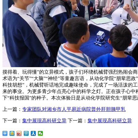
摸得着、玩得懂”的立异模式，孩子们环绕机械臂强烈热闹会商
术语为“关节”“大脑”“神经”等童趣言语，从动化学院“朋辈
科技胡想”，机械臂听话地完成趣味使命，完成了一场活泼的
来的事业。为更多青少年点亮心中的科学之灯。正在孩子心中
下“科技报国”的种子。本次体验日是从动化学院研究生“朋辈
上一篇：
专家团队对湘乡市人平易近病院普外肝胆胰甲乳
下一篇：
集中展现高科研立异
下一篇：
集中展现高科研立异