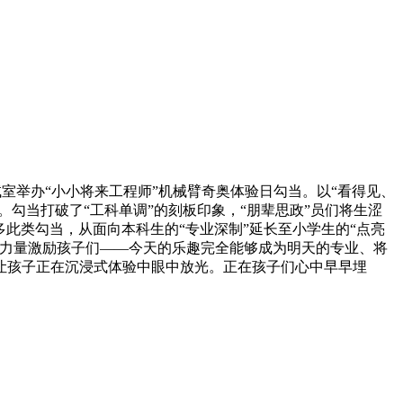
试室举办“小小将来工程师”机械臂奇奥体验日勾当。以“看得见、
勾当打破了“工科单调”的刻板印象，“朋辈思政”员们将生涩
多此类勾当，从面向本科生的“专业深制”延长至小学生的“点亮
模力量激励孩子们——今天的乐趣完全能够成为明天的专业、将
让孩子正在沉浸式体验中眼中放光。正在孩子们心中早早埋