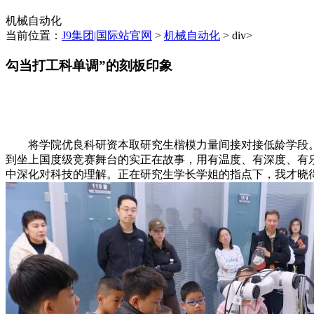
机械自动化
当前位置：
J9集团|国际站官网
>
机械自动化
> div>
勾当打工科单调”的刻板印象
将学院优良科研资本取研究生楷模力量间接对接低龄学段。近
到坐上国度级竞赛舞台的实正在故事，用有温度、有深度、有
中深化对科技的理解。正在研究生学长学姐的指点下，我才晓