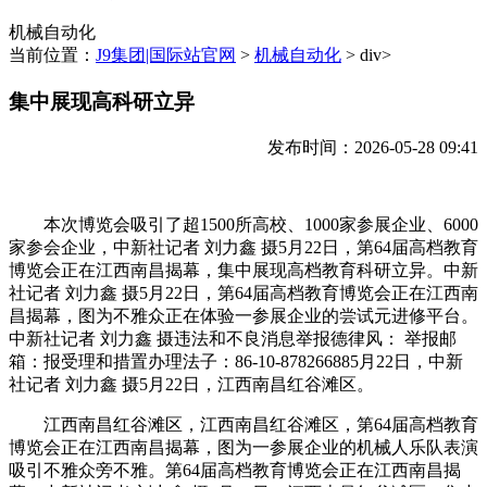
机械自动化
当前位置：
J9集团|国际站官网
>
机械自动化
> div>
集中展现高科研立异
发布时间：2026-05-28 09:41
本次博览会吸引了超1500所高校、1000家参展企业、6000
家参会企业，中新社记者 刘力鑫 摄5月22日，第64届高档教育
博览会正在江西南昌揭幕，集中展现高档教育科研立异。中新
社记者 刘力鑫 摄5月22日，第64届高档教育博览会正在江西南
昌揭幕，图为不雅众正在体验一参展企业的尝试元进修平台。
中新社记者 刘力鑫 摄违法和不良消息举报德律风： 举报邮
箱：报受理和措置办理法子：86-10-878266885月22日，中新
社记者 刘力鑫 摄5月22日，江西南昌红谷滩区。
江西南昌红谷滩区，江西南昌红谷滩区，第64届高档教育
博览会正在江西南昌揭幕，图为一参展企业的机械人乐队表演
吸引不雅众旁不雅。第64届高档教育博览会正在江西南昌揭