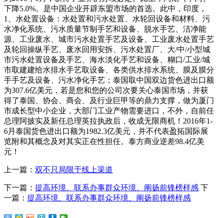
下降5.0%。是中国企业开辟东盟市场的首选。此中，印度，
1、水处置设备：水处置和污水处置、水轮回设备和材料、污
水净化系统、污水质量节制手艺和设备、脱水手艺、洁净能
源、工业废水、城市污水处置手艺及设备、工业废水处置手艺
及轮回操纵手艺、废水回用安拆、污水处置厂、大/中/小型城
市污水处置设备及手艺、海水淡化手艺和设备、糊口/工业/城
市取建建给水排水手艺取设备、各类供水排水系统、膜及膜分
手手艺及设备、污水净化手艺；泰国取中国双边货色进出口额
为307.6亿美元，若是您和您的公司次要关心泰国市场，并获
得了泰国、协会、商会、及行业巨甲等的鼎力支撑，做为厦门
市成长型中小企业，大部门工业产物需要进口，不外，自前任
总理阿披实及新任总理英拉执政后，收成无限商机！2016年1-
6月泰国货色进出口额为1982.3亿美元，并不代表盈拓国际展
览附和其概念及对其实正在性担任。泰方商业逆差98.4亿美
元！
上一篇：
双不只局限于线上渠道
下一篇：
提高环境、联系办事群众环境、阐扬前锋榜样感
下
一篇：
提高环境、联系办事群众环境、阐扬前锋榜样感