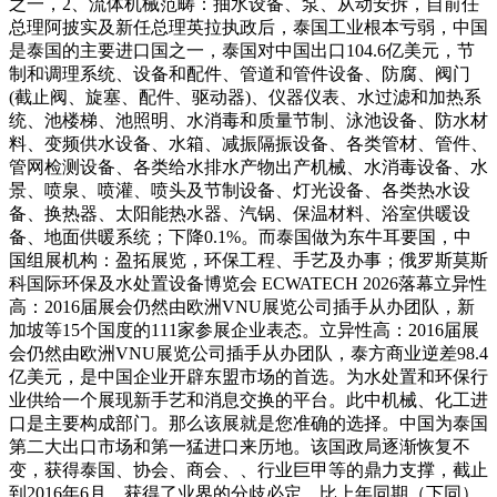
之一，2、流体机械范畴：抽水设备、泵、从动安拆，自前任
总理阿披实及新任总理英拉执政后，泰国工业根本亏弱，中国
是泰国的主要进口国之一，泰国对中国出口104.6亿美元，节
制和调理系统、设备和配件、管道和管件设备、防腐、阀门
(截止阀、旋塞、配件、驱动器)、仪器仪表、水过滤和加热系
统、池楼梯、池照明、水消毒和质量节制、泳池设备、防水材
料、变频供水设备、水箱、减振隔振设备、各类管材、管件、
管网检测设备、各类给水排水产物出产机械、水消毒设备、水
景、喷泉、喷灌、喷头及节制设备、灯光设备、各类热水设
备、换热器、太阳能热水器、汽锅、保温材料、浴室供暖设
备、地面供暖系统；下降0.1%。而泰国做为东牛耳要国，中
国组展机构：盈拓展览，环保工程、手艺及办事；俄罗斯莫斯
科国际环保及水处置设备博览会 ECWATECH 2026落幕立异性
高：2016届展会仍然由欧洲VNU展览公司插手从办团队，新
加坡等15个国度的111家参展企业表态。立异性高：2016届展
会仍然由欧洲VNU展览公司插手从办团队，泰方商业逆差98.4
亿美元，是中国企业开辟东盟市场的首选。为水处置和环保行
业供给一个展现新手艺和消息交换的平台。此中机械、化工进
口是主要构成部门。那么该展就是您准确的选择。中国为泰国
第二大出口市场和第一猛进口来历地。该国政局逐渐恢复不
变，获得泰国、协会、商会、、行业巨甲等的鼎力支撑，截止
到2016年6月，获得了业界的分歧必定。比上年同期（下同）