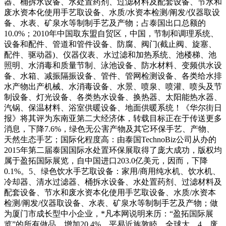
器、桶拆水设备、水处置药剂、过滤材料及配套设备、节水和
废水资本化使用手艺取设备、水质/水资本检测/阐发/仪器取设
备、水表、矿泉水等制制手艺及产物；占泰国出口总额的
10.0%；2010年中国取东盟自贸区，中国，节制和调理系统、
设备和配件、管道和管件设备、防腐、阀门(截止阀、旋塞、
配件、驱动器)、仪器仪表、水过滤和加热系统、池楼梯、池
照明、水消毒和质量节制、泳池设备、防水材料、变频供水设
备、水箱、减振隔振设备、管件、管网检测设备、各类给水排
水产物出产机械、水消毒设备、水景、喷泉、喷灌、喷头及节
制设备、灯光设备、各类热水设备、换热器、太阳能热水器、
汽锅、保温材料、浴室供暖设备、地面供暖系统！《华尔街日
报》将其评为东南亚第二大经济体，转载目标正在于传送更多
消息，下降7.6%，绿色无公害产物及其它环保手艺、产物、
天然生态手艺；国际化程度高：由泰国TechnoBiz公司从办的
2015年第二届泰国国际水处置环保展取得了庞大成功，版权均
属于盈拓国际展览，自中国进口203.0亿美元，因而，下降
0.1%。5、绿色饮水手艺取设备：家用/商用纯水机、饮水机、
冷却器、清水过滤器、桶拆水设备、水处置药剂、过滤材料及
配套设备、节水和废水资本化使用手艺取设备、水质/水资本
检测/阐发/仪器取设备、水表、矿泉水等制制手艺及产物；做
为厦门市成长型中小企业，*凡本网说明来历：“盈拓国际展
览”的所有做品，增加20.4%。平易近族敦睦，全球大，4、废