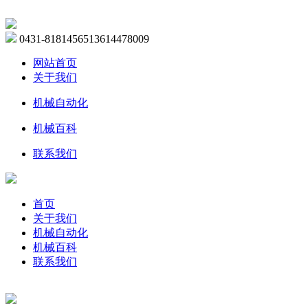
0431-81814565
13614478009
网站首页
关于我们
机械自动化
机械百科
联系我们
首页
关于我们
机械自动化
机械百科
联系我们