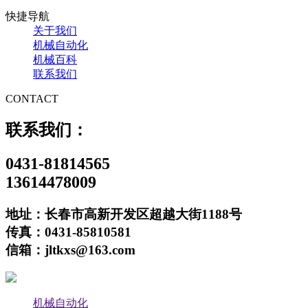
快捷导航
关于我们
机械自动化
机械百科
联系我们
CONTACT
联系我们：
0431-81814565
13614478009
地址：长春市高新开发区超越大街1188号
传真：0431-85810581
信箱：jltkxs@163.com
机械自动化