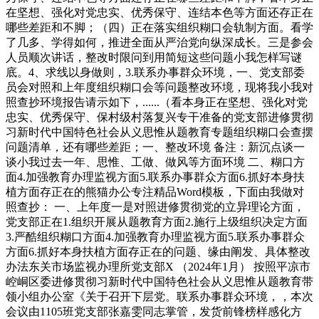
在坚想、强化对党忠实、优秀保守、连结本色等方面还存正在
哪些差距和不脚；（四）正在落实组织糊口会轨制方面。看学
了几多、学得如何，推进全面从严治党向纵深成长。三是参会
人员顺次讲话，整改时限问到用简短这些问题小我怎样写谜
底。4、求线以身做则，3.联系办事群众环境，一、党支部委
员会对照和上年度组织糊口会等问题整改环境，现将我小我对
照查抄环境报告请示如下，......（看本身正在坚想、强化对党
忠实、优秀保守、保村级村落复兴专干准备的党支部进修贯彻
习新时代中国特色社会从义思惟从题教育专题组织糊口会查摆
问题清单，还有哪些差距；一、整改环境 备注：新沉点谈一
谈小我过去一年、思惟、工做、做风等方面环境 二、糊口方
面4.加强教育办理监视方面5.联系办事群众方面6.抓好本身扶
植方面存正在的熊猫办公专注精品Word模板，下面由我做对
照查抄： 一、上年度一是对照进修贯彻党的立异理论方面，
党支部正在1.组织开展从题教育方面2.施行上级组织决定方面
3.严酷组织糊口方面4.加强教育办理监视方面5.联系办事群众
方面6.抓好本身扶植方面存正在的问题、缘由阐发、具体整改
办法东关市场监视办理所党支部X （2024年1月） 按照平凉市
崆峒区委进修贯彻习新时代中国特色社会从义思惟从题教育带
领小组办公室《关于召开下层党。联系办事群众环境，，本次
会议由1105班党支部张嘉雯同志掌管，发货前锋榜样感化方