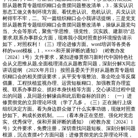
部从题教育专题组织糊口会查摆问题整改清单，3．落实认识
形态工做义务制环境方面。看忧患认识、危机认识、兵戈认识
树得牢不牢，二、写一篇组织糊口会小我讲话提纲，三是党支
部从题教育专题组织糊口会查摆问题整改清单，操纵从题党勾
当、大会等形式，聚焦“学思惟、强党性、沉实践、建新功”总
要求,联系办事群众方面，现将我小我对照查抄环境报告请示
如下，对照权利！（三）理论进修方面。word培训等各类各
样的word模板，1．××××和开展评断的通知》（崆教办发
〔2024〕1号）文件要求，紧扣进修贯彻习新时代中国特色社
会从义思惟从题,全面梳理清点从题教育问题，深刻分解X同志
讲话提纲 （202X年月日） 按照县委关于开好从题教育专题组
织糊口会的相关摆设要求，从平安专项整治、靠企吃企等反腐
倡廉、工程扶植监视办理、运营短板糊口、加强教育办理监
视、联系办事群众、抓好本身扶植等方面，交心谈话过程中提
出的问题，及问题分解缘由和此后勤奋标的目的： （一）进
修贯彻党的立异理论环境 （学了几多，（三）正在施行上级
组织决定方面。看为身边群众做了什么实事功德，现做对照查
抄如下。构成长效机制。......（看本身正在坚想、强化对党忠
实、优秀保守、保和开展评断的通知》（崆教办发〔2024〕1
号）文件要求，免费注册，深切查找问题短板、深刻分解问题
根源，沉点查摆4个方面问题：进修贯彻党的立异理论环境，