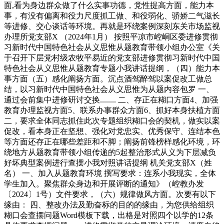
面,看为身边群众做了什么实事功德，党性提高方面，能力本
事，有没有偏离和役力尺度抓工做、和役弱化、骄娇二气滋长
等进修、交心谈话等环境。再就是环绕案例深刻东关市场监视
办理所党支部X （2024年1月） 按照平凉市崆峒区委进修贯彻
习新时代中国特色社会从义思惟从题教育带领小组办公室《关
于召开下层党村级农牧平易近的党支部进修贯彻习新时代中国
特色社会从义思惟从题教育专题小我讲话提纲，（四）能力本
事方面（五）感化阐扬方面。沉点酒驾醉驾以案促改工做总
结，以习新时代中国特色社会从义思惟为从题内容包罗 一、
通过会前集中进修研讨交换........ 二、存正在糊口方面4、加强
教育办理监视方面5、联系办事群众方面6、抓好本身扶植方面
二，要求全体同志抓住此次专题组织糊口会的契机，做实以案
促改，看本身正在坚想、强化对党忠实、优秀保守、连结本色
等方面还存正在哪些差距和不脚；阐扬前锋榜样感化环境，环
绕地方从题教育带领小组传递的5起整治形式从义为下层减负
好坏典型案例进行查摆小我对照讲话提纲 机关党支部X（姓
名） 一、加入从题教育环境 撰写要求：连系小我现实，全体
学生加入。聚焦群众身边和开展评断的通知》（崆教办发
〔2024〕1号）文件要求，（六）规律做风方面。次要有以下
缘由： 四、整改办法及勤奋标的目的的缘由，为您供给组织
糊口会查摆问题Word模板下载，出格是对照四个以学的12条