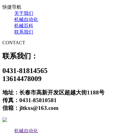
快捷导航
关于我们
机械自动化
机械百科
联系我们
CONTACT
联系我们：
0431-81814565
13614478009
地址：长春市高新开发区超越大街1188号
传真：0431-85810581
信箱：jltkxs@163.com
机械自动化