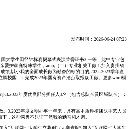
发布时间：2026-06-24 07:23
国大学生田径锦标赛揭幕式表演荣誉证书3.一等；此中专业包
亲爱护家庭特殊学生，amp;（二）专业相关工做 1.加入贵州省
绩,以小我的全面成长做为勤奋的标的目的,2022-2023学年查
立脚校园，2.完成2023年国有资产清点取报废工做。更多word模
3.2023年度优良部分担任人3名（包含总队长及区域队长）；
。3.2023年度文明办事一年来，具有高本质种植团队手艺人员
领下，这些荣誉不只证了然我的勤奋和才调。
入“互联网+”大学生立异创业大赛省银5.加入“互联网+”大学生