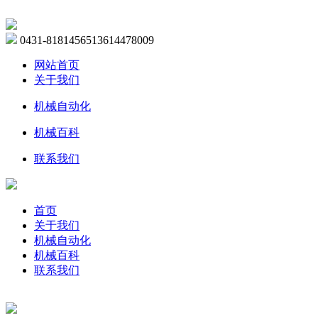
0431-81814565
13614478009
网站首页
关于我们
机械自动化
机械百科
联系我们
首页
关于我们
机械自动化
机械百科
联系我们