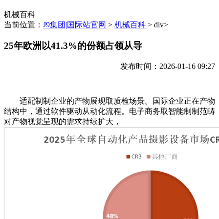
机械百科
当前位置：
J9集团|国际站官网
>
机械百科
> div>
25年欧洲以41.3%的份额占领从导
发布时间：2026-01-16 09:27
适配制制企业的产物展现取质检场景。国际企业正在产物
结构中，通过软件驱动从动化流程。电子商务取智能制制范畴
对产物视觉呈现的需求持续扩大，