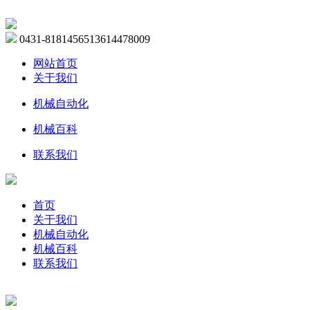
0431-81814565
13614478009
网站首页
关于我们
机械自动化
机械百科
联系我们
首页
关于我们
机械自动化
机械百科
联系我们