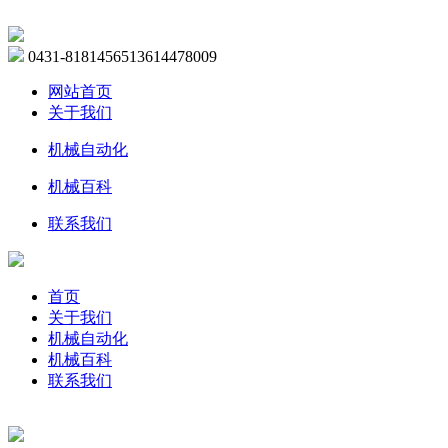
0431-81814565
13614478009
网站首页
关于我们
机械自动化
机械百科
联系我们
首页
关于我们
机械自动化
机械百科
联系我们