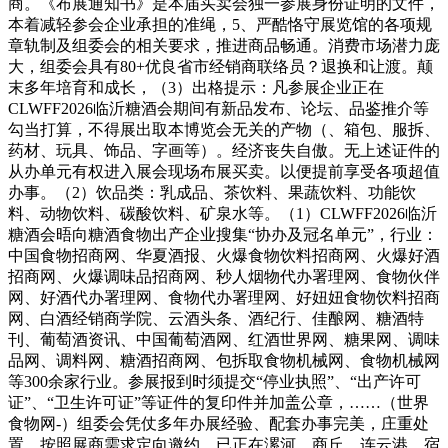
商。《布展通知书》是本届买卖会独一参展身份证明的文件，
本着减轻参会企业承担的准绳，5、严酷恪守展览馆的各项规
章轨制及组委会的相关要求，推进商品畅通。消费市场潜力庞
大，组委会具有80+优良省市经销商联络员？退换和让渡。颠
末多年培育和成长，（3）出格提示：凡参展企业正在
CLWFF2026临沂糖酒会期间有新品发布、论坛、品鉴推介等
勾当打算，不得展出取本博览会无关的产物（、箱包、服拆、
药材、玩具、饰品、字画等）。经济丧失自傲。无上述证件的
从办单元有权进入展会现场布展买卖。以便提前享受各项超值
办事。（2）饮品类：乳成品、茶饮料、果蔬饮料、功能饮
料、动物饮料、碳酸饮料、矿泉水等。（1）CLWFF2026临沂
糖酒会晤向糖酒食物出产企业搜集“协办及冠名单元”，行业：
中国食物招商网、华夏酒报、火爆食物饮料招商网、火爆好酒
招商网、火爆调味品招商网、秒人烟物代办署理网、食物伙伴
网、好酒代办署理网、食物代办署理网、好妞妞食物饮料招商
网、白酒经销商学院、云酒头条、酒纪行、佳酿网、糖酒特
刊、葡萄酒资讯、中国葡萄酒网、红酒世界网、糖果网、调味
品网、调料网、糖酒招商网、包拆取食物机械网、食物机械网
等300余家行业。参展报到时须提交“停业执照”、“出产许可
证”、“卫生许可证”等证件的复印件并加盖公章，……（世界
食物网-）组委会凭仗多年办展经验、配套办事完美，庄重处
置，按照展商需求定向邀约。已正在漯河、商丘、连云港、宿