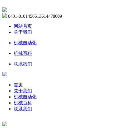
0431-81814565
13614478009
网站首页
关于我们
机械自动化
机械百科
联系我们
首页
关于我们
机械自动化
机械百科
联系我们