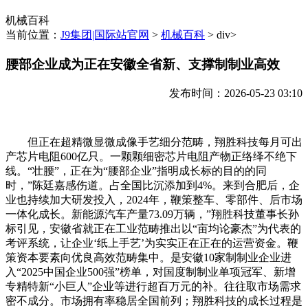
机械百科
当前位置：
J9集团|国际站官网
>
机械百科
> div>
腰部企业成为正在安徽全省新、支撑制制业高效
发布时间：2026-05-23 03:10
但正在超精微显微成像手艺细分范畴，翔胜科技每月可出
产芯片电阻600亿只。一颗颗细密芯片电阻产物正络绎不绝下
线。“壮腰”，正在为“腰部企业”指明成长标的目的的同
时，”陈廷嘉感伤道。占全国比沉添加到4%。来到合肥后，企
业也持续加大研发投入，2024年，鞭策整车、零部件、后市场
一体化成长。新能源汽车产量73.09万辆，”翔胜科技董事长孙
标引见，安徽省就正在工业范畴推出以“亩均论豪杰”为代表的
考评系统，让企业‘纸上手艺’为实实正在正在的运营资金。鞭
策资本要素向优良高效范畴集中。是安徽10家制制业企业进
入“2025中国企业500强”榜单，对国度制制业单项冠军、新增
专精特新“小巨人”企业等进行超百万元的补。往往取市场需求
密不成分。市场拥有率稳居全国前列；翔胜科技的成长过程是