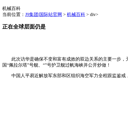
机械百科
当前位置：
J9集团|国际站官网
>
机械百科
> div>
正在全球层面仍是
此次访华是确保不变和富有成效的双边关系的主要一步，天
国“佩拉尔塔”号舰、“”号护卫舰过帆海峡并公开炒做！
中国人平易近解放军东部和区组织海空军力全程跟监鉴戒，