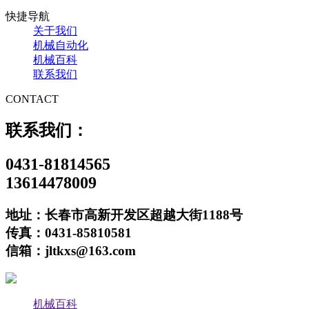
快捷导航
关于我们
机械自动化
机械百科
联系我们
CONTACT
联系我们：
0431-81814565
13614478009
地址：长春市高新开发区超越大街1188号
传真：0431-85810581
信箱：jltkxs@163.com
机械百科