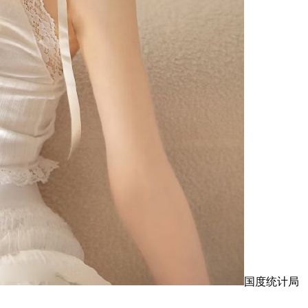
国度统计局