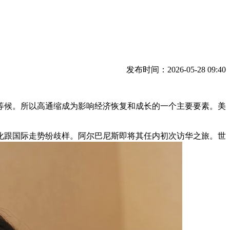
发布时间：2026-05-28 09:40
候。所以高通缩成为影响经济恢复和成长的一个主要要素。美
跟国际走势纷歧样。阿尔巴尼斯即将其任内初次访华之旅。世