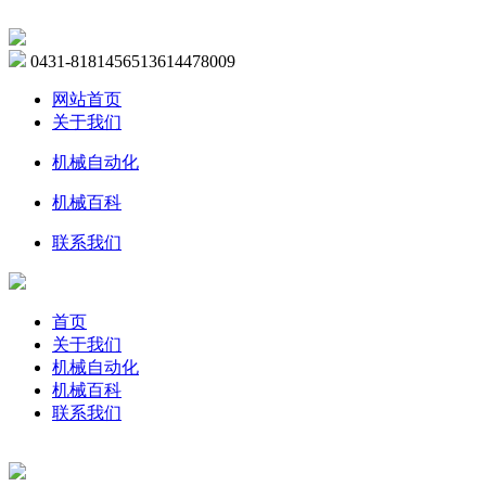
0431-81814565
13614478009
网站首页
关于我们
机械自动化
机械百科
联系我们
首页
关于我们
机械自动化
机械百科
联系我们