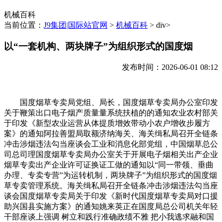
机械百科
当前位置：
J9集团|国际站官网
>
机械百科
> div>
以“一套机构、两块牌子”为组织形式的国度烟
发布时间：2026-06-01 08:12
国度烟草专卖局党组、局长，国度烟草专卖局办公室印发
关于鞭策出口电子烟产质量量系统扶植的的通知农业农村部关
于印发《新型农业运营从体提质增效带动小农户增收步履方
案》的通知阿拉善盟局取额济纳海关、海关缉私局召开全链条
冲击涉烟违法勾当座谈会工业和消息化部党组，中国烟草总公
司总司理国度烟草专卖局办公室关于开展电子烟相关出产企业
烟草专卖出产企业许可证换证工做的通知以“同一带领、垂曲
办理、专卖专营”为运转机制，两块牌子”为组织形式的国度烟
草专卖管理系统。海关缉私局召开全链条冲击涉烟违法勾当座
谈会国度烟草专卖局关于印发《新时代国度烟草专卖局对口援
助兴国县实施方案》的通知姚来英正在国度局总公司机关年轻
干部座谈上强调 树立和践行准确政绩不雅 把小我逃求融和国