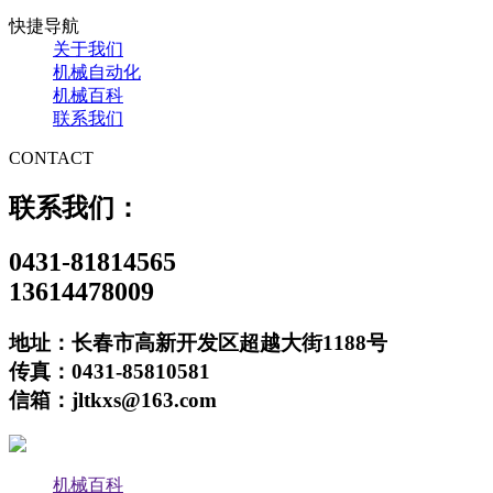
快捷导航
关于我们
机械自动化
机械百科
联系我们
CONTACT
联系我们：
0431-81814565
13614478009
地址：长春市高新开发区超越大街1188号
传真：0431-85810581
信箱：jltkxs@163.com
机械百科