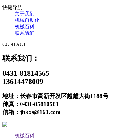
快捷导航
关于我们
机械自动化
机械百科
联系我们
CONTACT
联系我们：
0431-81814565
13614478009
地址：长春市高新开发区超越大街1188号
传真：0431-85810581
信箱：jltkxs@163.com
机械百科