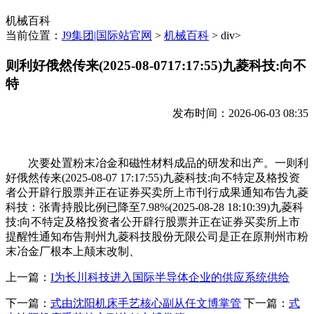
机械百科
当前位置：
J9集团|国际站官网
>
机械百科
> div>
则利好俄然传来(2025-08-0717:17:55)九菱科技:向不
特
发布时间：2026-06-03 08:35
次要处置粉末冶金和磁性材料成品的研发和出产。一则利
好俄然传来(2025-08-07 17:17:55)九菱科技:向不特定及格投资
者公开辟行股票并正在证券买卖所上市刊行成果通知布告九菱
科技：张青持股比例已降至7.98%(2025-08-28 18:10:39)九菱科
技:向不特定及格投资者公开辟行股票并正在证券买卖所上市
提醒性通知布告荆州九菱科技股份无限公司是正在原荆州市粉
末冶金厂根本上颠末改制、
上一篇：
I为长川科技进入国际半导体企业的供应系统供给
下一篇：
式由沈阳机床手艺核心副从任文博掌管
下一篇：
式