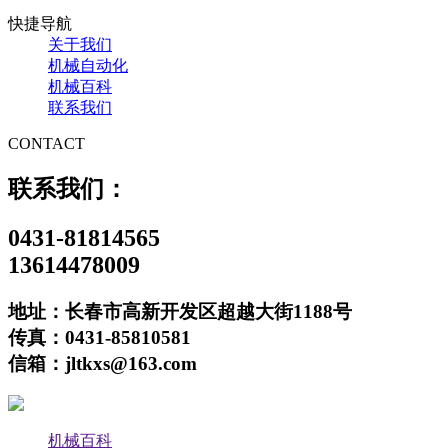
快捷导航
关于我们
机械自动化
机械百科
联系我们
CONTACT
联系我们：
0431-81814565
13614478009
地址：长春市高新开发区超越大街1188号
传真：0431-85810581
信箱：jltkxs@163.com
机械百科