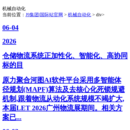
机械自动化
当前位置：
J9集团|国际站官网
>
机械自动化
> div>
06-04
2026
仓储物流系统正加性化、智能化、高协同
标的目
原力聚合河图AI软件平台采用多智能体
径规划(MAPF)算法及去核心化死锁规避
机制,跟着物流从动化系统规模不竭扩大,
本届LET 2026广州物流展期间。相关方
案已...